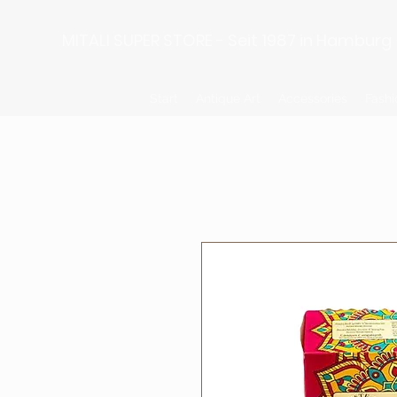
MITALI SUPER STORE - Seit 1987 in Hamburg
Start
Antique Art
Accessories
Fashi