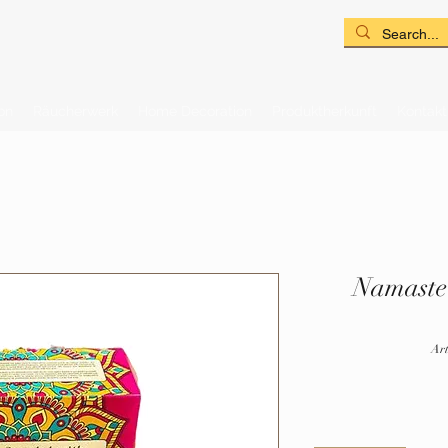
on
Räucherwerk
Home Decoration
Produktherkunft
Kontakt
Namaste
Ar