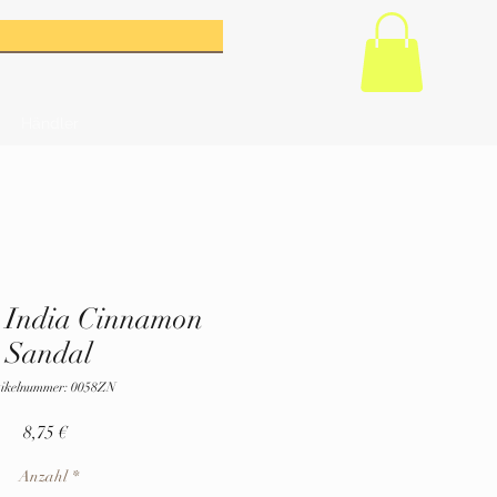
Händler
 India Cinnamon
Sandal
tikelnummer: 0058ZN
Preis
8,75 €
Anzahl
*