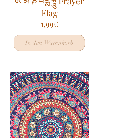
ཨོཾ་མ་ཎི་པདྨེ་ཧཱུྃ Prayer
Flag
Preis
1,99€
In den Warenkorb