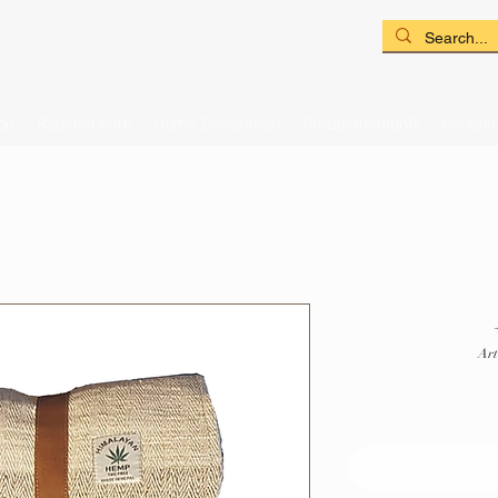
on
Räucherwerk
Home Decoration
Produktherkunft
Kontakt
Art
Ni