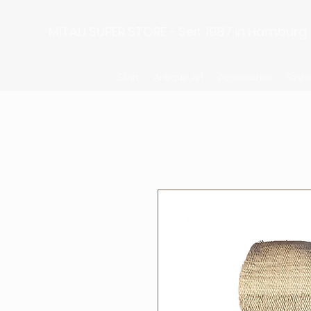
MITALI SUPER STORE - Seit 1987 in Hamburg
Start
Antique Art
Accessories
Fashi