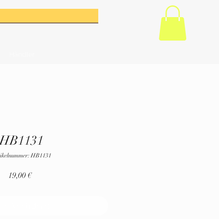
Händler
HB1131
ikelnummer: HB1131
Preis
19,00 €
cht Verfügbar :(