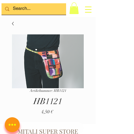
Artikelnummer: HB1121
HB1121
Preis
4,50 €
Nicht Verfügbar :(
MITALI SUPER STORE