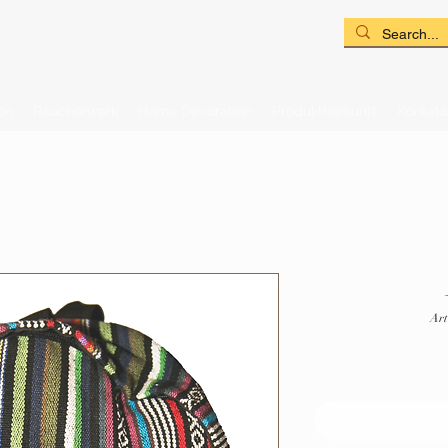
on
Räucherwerk
Home Decoration
Produktherkunft
Kontakt
Art
Ni