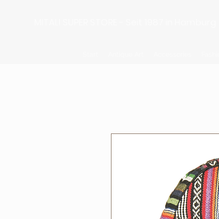
MITALI SUPER STORE - Seit 1987 in Hamburg
Start
Antique Art
Accessories
Fashi