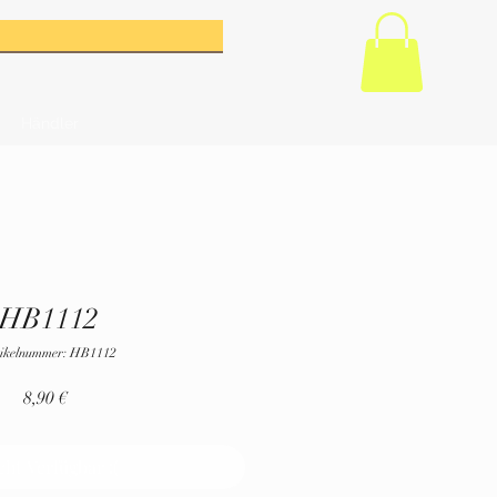
Händler
HB1112
ikelnummer: HB1112
Preis
8,90 €
cht Verfügbar :(