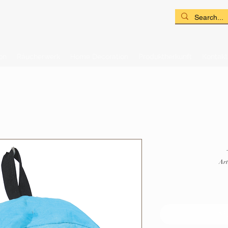
on
Räucherwerk
Home Decoration
Produktherkunft
Kontakt
Art
Ni