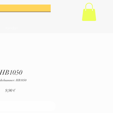
Händler
HB1050
ikelnummer: HB1050
Preis
9,90 €
cht Verfügbar :(