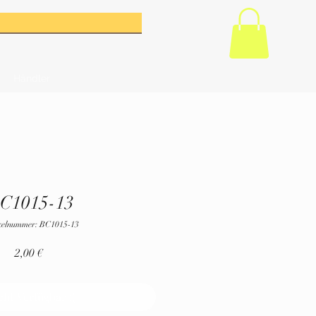
Händler
C1015-13
kelnummer: BC1015-13
Preis
2,00 €
cht Verfügbar :(