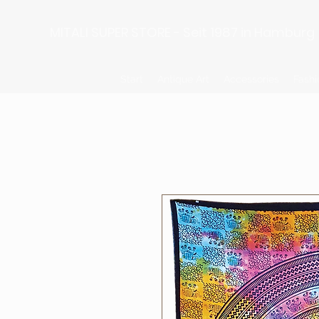
MITALI SUPER STORE - Seit 1987 in Hamburg
Start
Antique Art
Accessories
Fashi