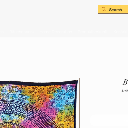
on
Räucherwerk
Home Decoration
Produktherkunft
Kontakt
B
Arti
Ni