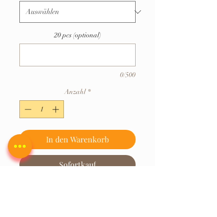
20 pcs (optional)
0/500
Anzahl
*
In den Warenkorb
Sofortkauf
Hersteller : Vijayshree Fragrance,
1631/4, Maruthi Extension,
Ramamohanapuram, Rajajinagar,