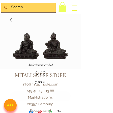
Artikelnummer: 912
912
MITALI SUPER STORE
Preis
7,90 €
info@mitalimode.com
+49 40 430 13 88
Nicht Verfügbar :(
Marktstraße 94
20357 Hamburg
Deutschland