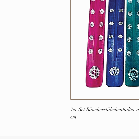
7er Set Räucherstäbchenhalter a
cm