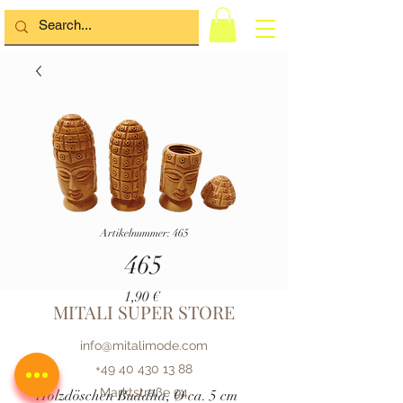
Artikelnummer: 465
465
Preis
1,90 €
MITALI SUPER STORE
Nicht Verfügbar :(
info@mitalimode.com
+49 40 430 13 88
Marktstraße 94
Holzdöschen Buddha, Ø ca. 5 cm