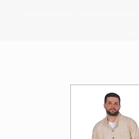
MITALI SUPER STORE - Seit 1987 in Hamburg
Start
Antique Art
Accessories
Fashi