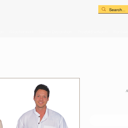
on
Räucherwerk
Home Decoration
Produktherkunft
Kontakt
A
Ni