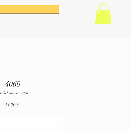
Händler
4060
rtikelnummer: 4060
Preis
11,70 €
cht Verfügbar :(