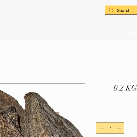
on
Räucherwerk
Home Decoration
Produktherkunft
Kontakt
0.2 KG