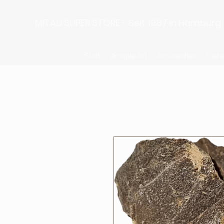
MITALI SUPER STORE - Seit 1987 in Hamburg
Start
Antique Art
Accessories
Fashi