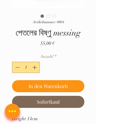
Artikelnummer: 0004
পেতলের বিষ্ণু messing
Preis
55,00 €
Anzahl
*
In den Warenkorb
Sofortkauf
Height 14cm